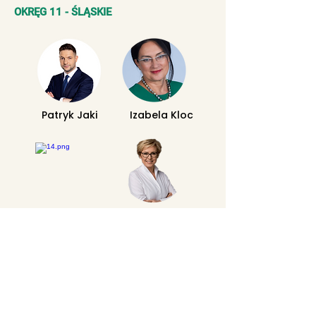
OKRĘG 11 - ŚLĄSKIE
Patryk Jaki
Izabela Kloc
Łukasz Kohut
Jadwiga
Wiśniewska
OKRĘG 12 - DOLNOŚLĄSKIE, OPOLSKIE