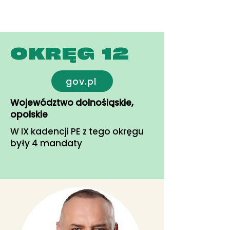
Fundacja
Widzialne
OKRĘG 12
gov.pl
Województwo dolnośląskie,
opolskie
W IX kadencji PE z tego okręgu
były 4 mandaty