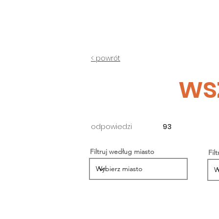
Fundacja Widzialne
< powrót
ws
odpowiedzi
93
Filtruj według miasto
Fil