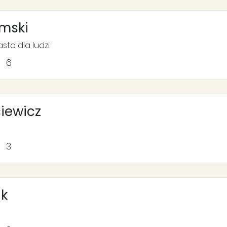
mski
to dla ludzi
6
iewicz
3
ik