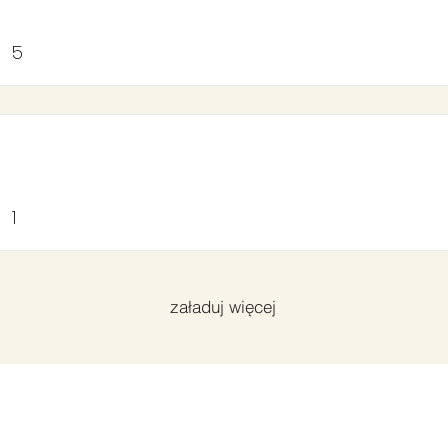
5
1
załaduj więcej
r