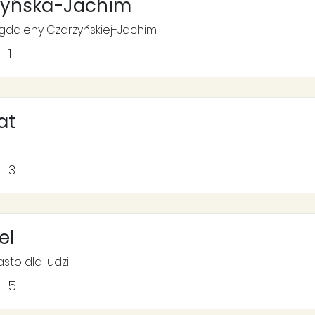
zyńska-Jachim
gdaleny Czarzyńskiej-Jachim
1
at
3
el
to dla ludzi
5