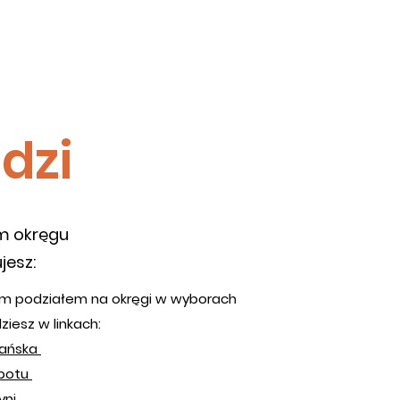
ęcej
dzi
m okręgu
jesz:
nym podziałem na okręgi w wyborach
ziesz w linkach:
dańska
opotu
yni