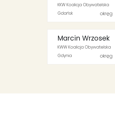
KKW Koalicja Obywatelska
Gdańsk
okręg
Marcin Wrzosek
KWW Koalicja Obywatelska
Gdynia
okręg
Support
Help us do even better!
Your
regula