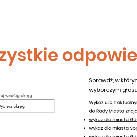
Nowa strona
Nowa strona
Nowa strona
Wi
zystkie odpowie
Sprawdź, w który
wyborczym głosu
truj według okręg
Wykaz ulic z aktual
do Rady Miasta znajd
wykaz dla miasta G
wykaz dla miasta S
wykaz dla miasta Gd