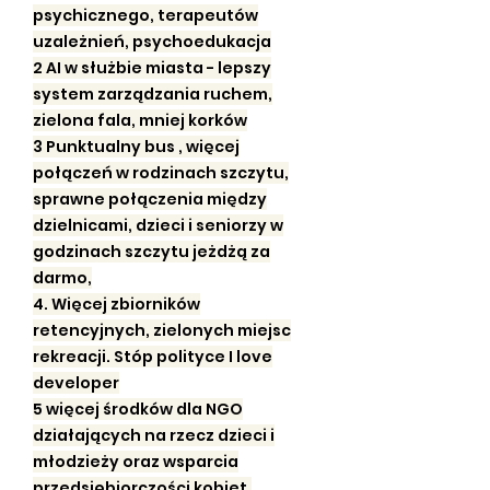
psychicznego, terapeutów
uzależnień, psychoedukacja
2 AI w służbie miasta - lepszy
system zarządzania ruchem,
zielona fala, mniej korków
3 Punktualny bus , więcej
połączeń w rodzinach szczytu,
sprawne połączenia między
dzielnicami, dzieci i seniorzy w
godzinach szczytu jeżdżą za
darmo,
4. Więcej zbiorników
retencyjnych, zielonych miejsc
rekreacji. Stóp polityce I love
developer
5 więcej środków dla NGO
działających na rzecz dzieci i
młodzieży oraz wsparcia
przedsiębiorczości kobiet,