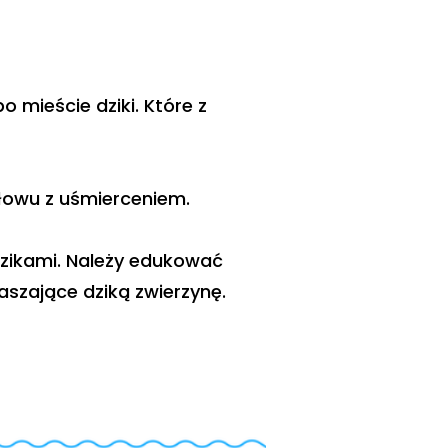
mieście dziki. Które z
łowu z uśmierceniem.
zikami. Należy edukować
szające dziką zwierzynę.