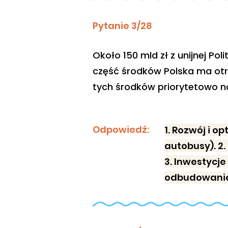
Pytanie 3/28
Około 150 mld zł z unijnej Po
część środków Polska ma otrz
tych środków priorytetowo n
Odpowiedź:
1. Rozwój i 
autobusy). 
3. Inwestycje
odbudowanie k