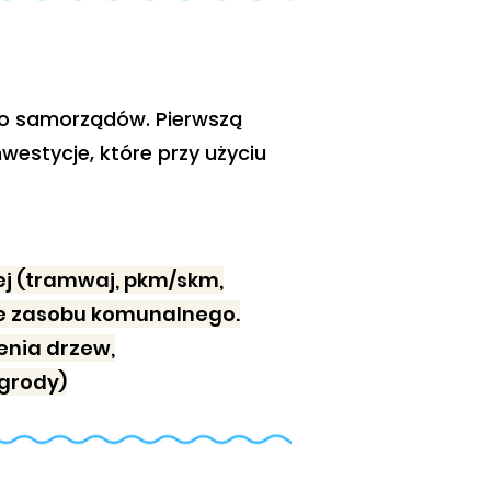
i do samorządów. Pierwszą
westycje, które przy użyciu
iej (tramwaj, pkm/skm,
ie zasobu komunalnego.
zenia drzew,
Ogrody)