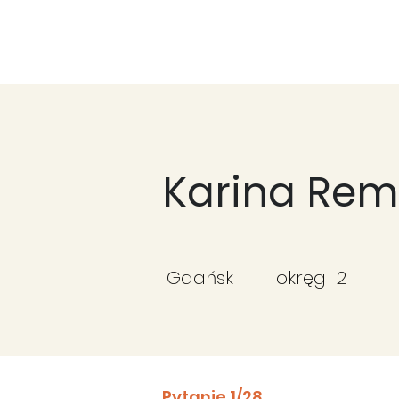
Fundacja Widzialne
Karina Re
Gdańsk
okręg
2
Pytanie 1/28