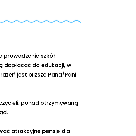
a prowadzenie szkół
ą dopłacać do edukacji, w
rdzeń jest bliższe Pana/Pani
czycieli, ponad otrzymywaną
ąd.
wać atrakcyjne pensje dla