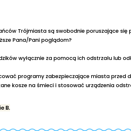
ców Trójmiasta są swobodnie poruszające się po 
liższe Pana/Pani poglądom?
 dzików wyłącznie za pomocą ich odstrzału lub od
acować programy zabezpieczające miasta przed d
ne kosze na śmieci i stosować urządzenia odstra
e B.