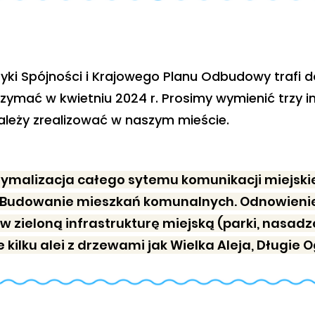
lityki Spójności i Krajowego Planu Odbudowy traf
ymać w kwietniu 2024 r. Prosimy wymienić trzy in
ależy zrealizować w naszym mieście.
optymalizacja całego sytemu komunikacji miejsk
2. Budowanie mieszkań komunalnych. Odnowien
 w zieloną infrastrukturę miejską (parki, nasad
ilku alei z drzewami jak Wielka Aleja, Długie 