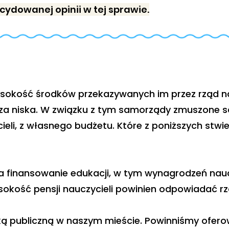
ydowanej opinii w tej sprawie.
ysokość środków przekazywanych im przez rząd n
za niska. W związku z tym samorządy zmuszone s
li, z własnego budżetu. Które z poniższych stwie
na finansowanie edukacji, w tym wynagrodzeń nau
okość pensji nauczycieli powinien odpowiadać rz
yką publiczną w naszym mieście. Powinniśmy ofero