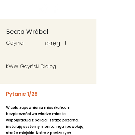
Fundacja
Widzialne
Beata Wróbel
Gdynia
okręg
1
KWW Gdyński Dialog
Pytanie 1/28
W celu zapewnienia mieszkańcom
bezpieczeństwa władze miasta
współpracują z policją i strażą pożarną,
instalują systemy monitoringu i powołują
straże miejskie. Które z poniższych