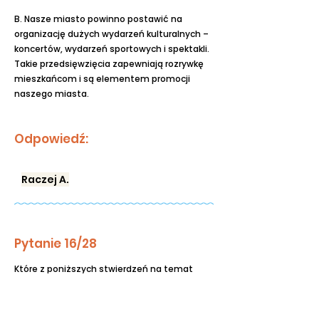
B. Nasze miasto powinno postawić na
organizację dużych wydarzeń kulturalnych –
koncertów, wydarzeń sportowych i spektakli.
Takie przedsięwzięcia zapewniają rozrywkę
mieszkańcom i są elementem promocji
naszego miasta.
Odpowiedź:
Raczej A.
Pytanie 16/28
Które z poniższych stwierdzeń na temat
finansowania sportu w naszym mieście jest
bliższe Pana/Pani poglądom?