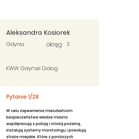
Fundacja
Widzialne
Aleksandra Kosiorek
Gdynia
okręg
3
KWW Gdyński Dialog
Pytanie 1/28
W celu zapewnienia mieszkańcom
bezpieczeństwa władze miasta
współpracują z policją i strażą pożarną,
instalują systemy monitoringu i powołują
straże miejskie. Które z poniższych