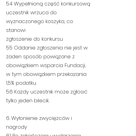
5.4 Wypełnioną część konkursową
uczestnik wrzuca do
wyznaczonego koszyka, co
stanowi
zgłoszenie do konkursu.
5.5 Oddanie zgłoszenia nie jest w
żaden sposób powiązane z
obowiązkiem wsparcia Fundacji,
w tym obowiązkiem przekazania
1,5% podatku.
5.6 Każdy uczestnik może zgłosić
tylko jeden bilecik.
6. Wyłonienie zwycięzców i
nagrody
6.1 Po zakończeniu wydarzenia