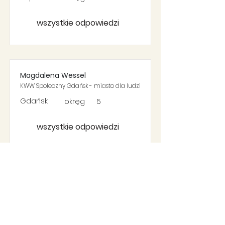
wszystkie odpowiedzi
Magdalena Wessel
KWW Społeczny Gdańsk - miasto dla ludzi
Gdańsk
okręg
5
wszystkie odpowiedzi
Maksymilian Adamski
KWW Społeczny Gdańsk - miasto dla ludzi
Gdańsk
okręg
6