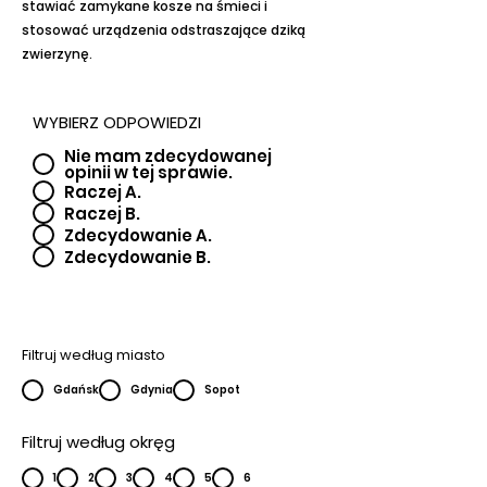
stawiać zamykane kosze na śmieci i
stosować urządzenia odstraszające dziką
zwierzynę.
WYBIERZ ODPOWIEDZI
Nie mam zdecydowanej
opinii w tej sprawie.
Raczej A.
Raczej B.
Zdecydowanie A.
Zdecydowanie B.
Filtruj według miasto
Gdańsk
Gdynia
Sopot
Filtruj według okręg
1
2
3
4
5
6