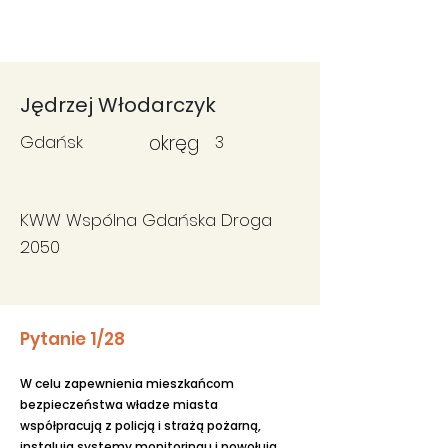
Fundacja
Widzialne
Jędrzej Włodarczyk
Gdańsk
okręg
3
KWW Wspólna Gdańska Droga
2050
Pytanie 1/28
W celu zapewnienia mieszkańcom
bezpieczeństwa władze miasta
współpracują z policją i strażą pożarną,
instalują systemy monitoringu i powołują