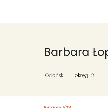
Fundacja Widzialne
Barbara Ł
Gdańsk
okręg
3
Pytanie 1/28