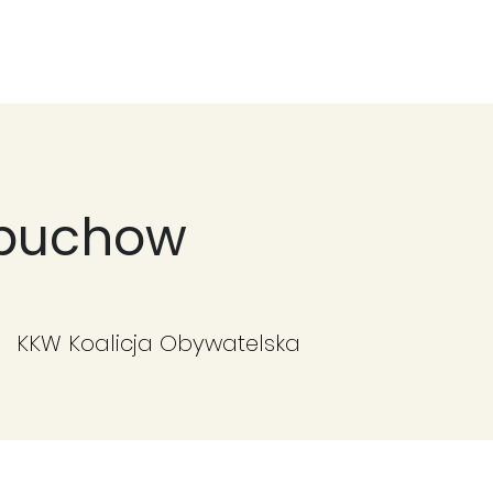
Działania
O Fundacji
Wspieraj nas
Kontakt
opuchow
KKW Koalicja Obywatelska