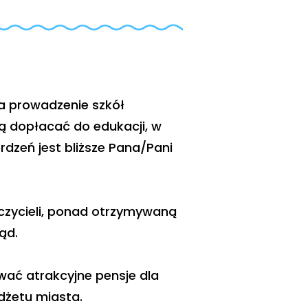
a prowadzenie szkół
ą dopłacać do edukacji, w
rdzeń jest bliższe Pana/Pani
czycieli, ponad otrzymywaną
ąd.
wać atrakcyjne pensje dla
dżetu miasta.