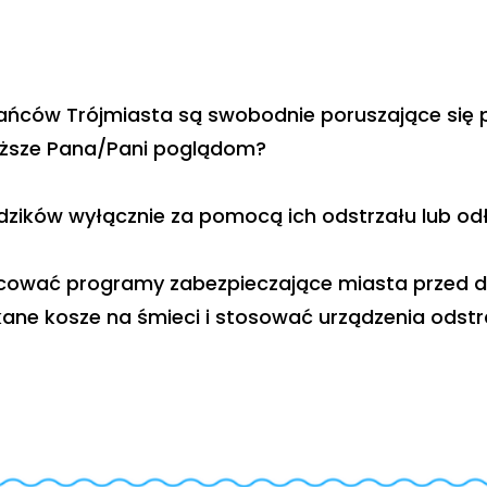
ców Trójmiasta są swobodnie poruszające się po 
liższe Pana/Pani poglądom?
 dzików wyłącznie za pomocą ich odstrzału lub od
acować programy zabezpieczające miasta przed d
ne kosze na śmieci i stosować urządzenia odstra