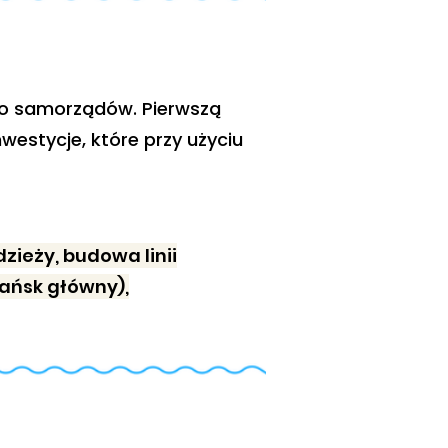
i do samorządów. Pierwszą
westycje, które przy użyciu
ieży, budowa linii
ańsk główny),