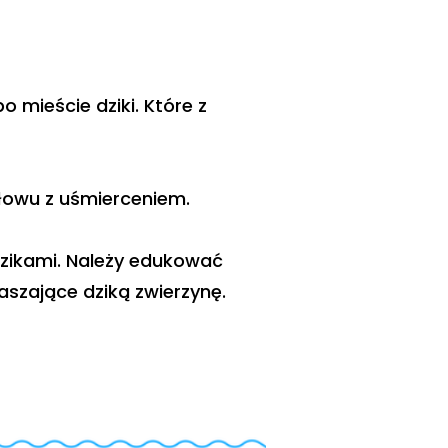
mieście dziki. Które z
łowu z uśmierceniem.
zikami. Należy edukować
szające dziką zwierzynę.