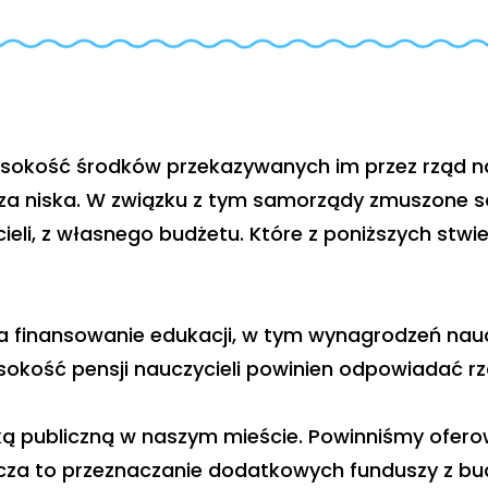
ysokość środków przekazywanych im przez rząd n
za niska. W związku z tym samorządy zmuszone s
li, z własnego budżetu. Które z poniższych stwie
na finansowanie edukacji, w tym wynagrodzeń nau
okość pensji nauczycieli powinien odpowiadać rz
yką publiczną w naszym mieście. Powinniśmy ofero
nacza to przeznaczanie dodatkowych funduszy z bu