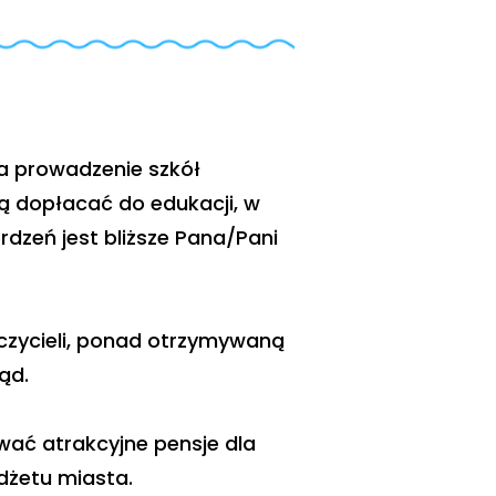
a prowadzenie szkół
ą dopłacać do edukacji, w
rdzeń jest bliższe Pana/Pani
czycieli, ponad otrzymywaną
ąd.
wać atrakcyjne pensje dla
dżetu miasta.