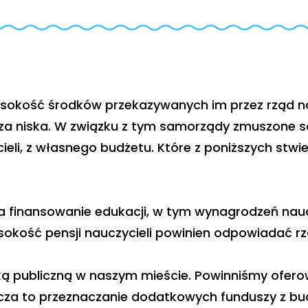
ysokość środków przekazywanych im przez rząd n
za niska. W związku z tym samorządy zmuszone s
li, z własnego budżetu. Które z poniższych stwie
na finansowanie edukacji, w tym wynagrodzeń nau
okość pensji nauczycieli powinien odpowiadać rz
yką publiczną w naszym mieście. Powinniśmy ofero
nacza to przeznaczanie dodatkowych funduszy z bu