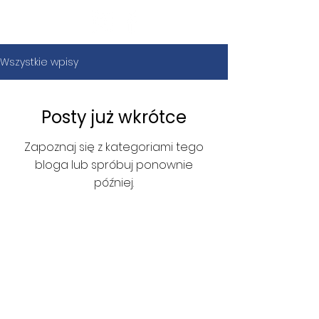
Fundacja
Widzialne
Wszystkie wpisy
Posty już wkrótce
Zapoznaj się z kategoriami tego
bloga lub spróbuj ponownie
później.
Kontakt
Wsparcie
Fundacja Widzialne
Pomóż nam jeszcze lepiej
ul. Plac Solidarności 1
działać!
Twoje
regularne
80-863 Gdańsk, Polska
wsparcie na portalu
KRS 0000910455
Patronite
pozwoli nam
NIP 5833433122
planować kolejne działania.
REGON 389414817
Zostań Patronką/Patronem lub
wpłać darowiznę na nasze